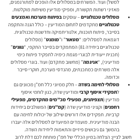
למשל) ועוד. המשרתים במסלולים אלו הופכים למתורגמנים,
מאזיני רשתות תקשורת, ומפיקי מודיעין משיחות מוקלטות.
מסלולים טכנולוגיים
– עוסקים
בפיתוח מערכות ואמצעים
טכנולוגיים
מתקדמים לתחום המודיעין – כולל הגנה והתקפה
בסייבר, פיתוח תוכנות, אלגוריתמיקה וחדשנות טכנולוגית.
דוגמאות למסלולים: “
מטאור
” ו”
מומנט
” (מסלולים
טכנולוגיים ביחידה 81) המתמקדים בסייבר התקפי, “
גוונים
”
(תכנית ייעודית לבוגרי מגמת כימיה לתפקיד פיתוח כימי
מודיעיני), “
אניגמה
” (מחשוב מתקדם) ועוד. בוגרי מסלולים
אלה משרתים כמתכנתים, מהנדסי מערכת, חוקרי סייבר
וכדומה.
מסלולי לחימה בשדה
– חלק ממיוני כלל חמ”ן מכוונים גם
ל
תפקידי איסוף קרבי
ומודיעין שדה, כגון לוחמי איסוף
מודיעין (
תצפיתנים, מפעילי מכ”מים מתקדמים, מפעילי
רחפנים
) וקציני מודיעין שדה (
קמ”נים
) המשולבים ביחידות
קרביות. תפקידים אלו דורשים שילוב של יכולות לחימה עם
הבנה מודיעינית. מועמדים המיועדים למסלולים אלה יעברו
בהמשך גם גיבושים פיזיים והתאמות ליחידות השדה.
חשוב לציין: הצלחה במיון הכללי של חמ”ן פותחת לכם דלת לרוב