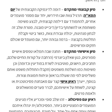
מיון קבוצתי מתקדם
– דומה לדינמיקה הקבוצתית של
יום
המא”ה
: תרגיל צוות שבו תידרשו, יחד עם מספר מועמדים
אחרים, להתמודד עם דילמה קבוצתית, לבצע משימה
משותפת או להשתתף בדיון/דיבייט מובנה. מטרת שלב זה
לבחון מנהיגות, יכולת עבודת צוות, כושר ביטוי וקבלת
החלטות בקבוצה – ברמה גבוהה יותר, עם מועמדים שכולם
חזקים ומרשימים.
מיון אישיותי מתקדם
– תחנה שבה תמלאו טפסים אישיים
מפורטים, כגון שאלון ביוגרפי (הרחבה על קורות החיים שלכם,
תחביבים, הישגים, מוטיבציה לשרת במודיעין וכדומה) וכן
משימות כמו השלמת משפטים (תקבלו התחלות משפט ואתם
משלימים לפי מה שעולה בראש) וניתוח תמונות וצורות.
בנוסף, ייערך
ראיון אישי
קצר עם מאבחנת פסיכוטכנית או
קצינה, לשוחח על אישיותכם, לברר פערים מהשאלונים
ולאמת פרטים.
ראיון עם פסיכולוג
– זהו שלב סופי ומכריע אליו מגיעים
המועמדים המצטיינים ביותר. הפסיכולוג/ית ינהלו איתכם
שיחת עומק אחת-על-אחד, על חייכם, תכונותיכם, התנסויות