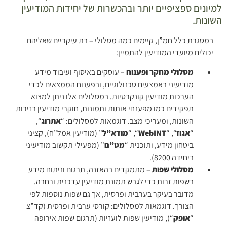
למיונים ספציפיים יותר ובהכשרות של יחידות המודיעין
השונות.
במסגרת כלל חמ”ן, קיימים כמה מסלולי – בת עיקריים שאליהם
יכולים מיועדי המודיעין להתמיין:
מסלולי מחקר ופענוח
– עוסקים באיסוף ועיבוד מידע
מודיעיני באמצעים טכנולוגיים, ובפענוח הממצאים לכדי
הערכות מודיעין קונקרטיות. במסלולים אלו ניתן למצוא
תפקידים כמו מפענחי אותות ותמונות, חוקרי מודיעין בזירות
השונות, ומעריכי מצב. דוגמאות למסלולים: “
אתרוג
“,
“
אגוז
“, “
WebINT
“, “
מודא”ל
” (מודיעין אמל”ח), קציני
ביטחון מידע, ותוכנית “
מט”ם
” (מפעילי תקשוב מודיעיני
ביחידה 8200).
מסלולי שפות
– מתמקדים בהאזנה, תרגום וניתוח מידע
בשפות זרות כדי לגבש תמונת מודיעין עדכנית ורחבה.
מדובר בעיקר בערבית ופרסית, אך גם שפות נוספות לפי
הצורך. דוגמאות למסלולים: קורסי ערבית ופרסית (קד”צ
“
אופק
“), מודיעין שפות לועזיות (תרגום שפות אירופה