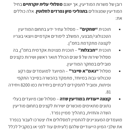
רובן של משרות המודיעין, אך ישנם
מסלולי עלית יוקרתיים
בחיל
המודיעין שמנוהלים
בתהליכי מיון נפרדים לחלוטין
. אלה כוללים
את:
תוכנית
“שחקים”
– מסלול עתיר ידע בתחום המודיעין
הטכנולוגי/מבצעי, המשלב לימודים אקדמיים ויוצאי בוגריו
לקצונה מתקדמת בחמ”ן.
תוכנית
“חבצלות”
– תוכנית מצוינות אקדמית בחמ”ן, בה
מסלול שירות של 9 שנים הכולל תואר ראשון ושירות כקצינים
מובילים במחקר המודיעין.
מסלול
“גאמ”א סייבר”
– המיועד למועמדים עם רקע
טכנולוגי גבוה במיוחד, מתמקד בהכשרה בסייבר התקפי
ופיתוח, ומוביל לתפקידים ליבתיים ביחידות כמו 8200 ויחידה
81.
קצונה ייעודית במודיעין שדה
– מסלול שבו מיועדים בעלי
נתונים מתאימים מוכשרים ישירות לקצינים בתחום מודיעין
השדה והחזית, בתהליך ממיין נפרד.
מועמדים המעוניינים להתמיין למסלולים אלו יצטרכו לעבור בנפרד
את שלבי המיון הייעודיים שלהם (לעיתים עוד לפני או במקביל לכלל