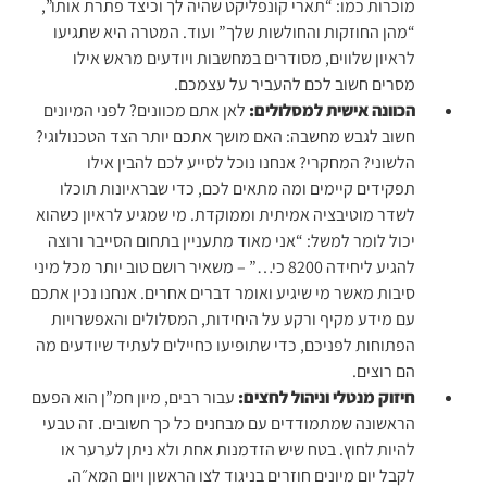
מוכרות כמו: “תארי קונפליקט שהיה לך וכיצד פתרת אותו”,
“מהן החוזקות והחולשות שלך” ועוד. המטרה היא שתגיעו
לראיון שלווים, מסודרים במחשבות ויודעים מראש אילו
מסרים חשוב לכם להעביר על עצמכם.
הכוונה אישית למסלולים:
לאן אתם מכוונים? לפני המיונים
חשוב לגבש מחשבה: האם מושך אתכם יותר הצד הטכנולוגי?
הלשוני? המחקרי? אנחנו נוכל לסייע לכם להבין אילו
תפקידים קיימים ומה מתאים לכם, כדי שבראיונות תוכלו
לשדר מוטיבציה אמיתית וממוקדת. מי שמגיע לראיון כשהוא
יכול לומר למשל: “אני מאוד מתעניין בתחום הסייבר ורוצה
להגיע ליחידה 8200 כי…” – משאיר רושם טוב יותר מכל מיני
סיבות מאשר מי שיגיע ואומר דברים אחרים. אנחנו נכין אתכם
עם מידע מקיף ורקע על היחידות, המסלולים והאפשרויות
הפתוחות לפניכם, כדי שתופיעו כחיילים לעתיד שיודעים מה
הם רוצים.
חיזוק מנטלי וניהול לחצים:
עבור רבים, מיון חמ”ן הוא הפעם
הראשונה שמתמודדים עם מבחנים כל כך חשובים. זה טבעי
להיות לחוץ. בטח שיש הזדמנות אחת ולא ניתן לערער או
לקבל יום מיונים חוזרים בניגוד לצו הראשון ויום המא״ה.