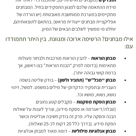
מידת ההתאמה שלכם למגוון התפקידים בחיל. המבחנים
מתקיימים במערכת ממוחשבת מאובטחת (יש הורדה של
אפליקציית מבחנים ייעודית מראש). בהתאם לתוצאותיהם,
יוחלט מי ממשיך לשלבים הבאים של המיון.
אילו מבחנים? הרשימה ארוכה ומגוונת. בין היתר תתמודדו
עם:
מבחן הוראות
– להבין הוראות מורכבות ולבחור פעולות
מתאימות (בדומה לפרק “הבנת הוראות” בצו ראשון, אך
ברמת קושי גבוהה יותר).
מבחן “מכל”ש” (תחביר ולשון)
– בודק שליטה בשפה
העברית ובתפקיד הדקדוקי של מילים במשפט. למשל, זיהוי
נושא, נשוא, מושא וכו’.
מבחן הסקת מסקנות
– מקבלים קטע נתונים
(טבלה/דיאגרמה או פסקת מידע), וצריך לענות על שאלות
הבנה והסקה עליו. פרק זה בודק חשיבה אנליטית וכושר
הפקת מידע. (בדרך כלל 20 דקות לכ-25 שאלות).
מבחן אנלוגיות מילוליות
– דומה מאוד למבחן אנלוגיות