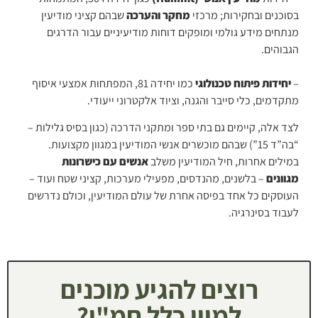
בסוכנים ובחקירות; מרכזי
מחקר והערכה
שבהם קציני מודיעין
מנתחים מידע גולמי ומופקים דוחות מודיעיניים עבור הדרגים
הגבוהים.
–
יחידות פיתוח טכנולוגי
כמו יחידה 81, המפתחות אמצעי איסוף
מתקדמים, כלי סייבר והגנה, וציוד אלקטרוני ייעודי.
לצד אלה, קיימים גם בתי ספר ומתקני הדרכה (כגון בסיס גלילות –
“בה”ד 15”) שבהם מוכשרים אנשי המודיעין במגוון מקצועות.
במילים אחרות, חיל המודיעין משלב
אנשים עם כישרונות
מגוונים
– בלשנים, מהנדסים, מפעילי מערכות, קציני שטח ועוד –
העוסקים כל אחד בפיסה אחרת של עולם המודיעין, וכולם נדרשים
לעבוד בסינרגיה.
רוצים להגיע מוכנים
למיון כלל חמ"ן?