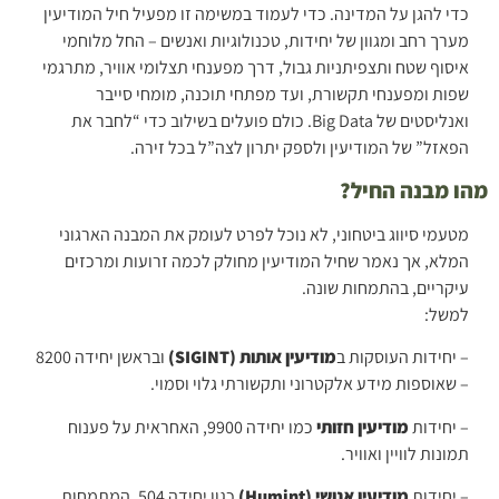
כדי להגן על המדינה. כדי לעמוד במשימה זו מפעיל חיל המודיעין
רוצים להגיע מוכנים למיון כלל חמ"ן?
מערך רחב ומגוון של יחידות, טכנולוגיות ואנשים – החל מלוחמי
איסוף שטח ותצפיתניות גבול, דרך מפענחי תצלומי אוויר, מתרגמי
איך להתכונן למיוני חמ”ן וכיצד אנו
שפות ומפענחי תקשורת, ועד מפתחי תוכנה, מומחי סייבר
יכולים לעזור?
ואנליסטים של Big Data. כולם פועלים בשילוב כדי “לחבר את
הפאזל” של המודיעין ולספק יתרון לצה”ל בכל זירה.
רוצים להגיע מוכנים למיון כלל חמ"ן?
מהו מבנה החיל?
מטעמי סיווג ביטחוני, לא נוכל לפרט לעומק את המבנה הארגוני
המלא, אך נאמר שחיל המודיעין מחולק לכמה זרועות ומרכזים
עיקריים, בהתמחות שונה.
למשל:
– יחידות העוסקות ב
מודיעין אותות (SIGINT)
ובראשן יחידה 8200
– שאוספות מידע אלקטרוני ותקשורתי גלוי וסמוי.
– יחידות
מודיעין חזותי
כמו יחידה 9900, האחראית על פענוח
תמונות לוויין ואוויר.
– יחידות
מודיעין אנושי (Humint)
כגון יחידה 504, המתמחות