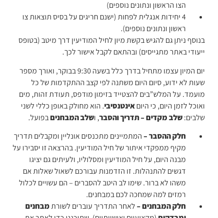
הצו הראשון ונתונים נוספים)
4 יחידות אנגלית לפחות (ישנם חריגים על בסיס תוצאות צו
ראשון ונתונים נוספים).
בנוסף ניתן גם להגיש בקשת מיון לחיל המודיעין דרך מיטב (בטופס
ייעודי באתר מתגייסים) ובהתאם לקבל אישור לכך.
יום המיון עצמו מתחיל בדרך כלל בשעה 9:30 בבוקר, ואורך מספר
שעות לא ידוע, סיום היום משתנה לפי קצב ההתקדמות של כל
מועמד. על המלש”בים להצטייד בזימון מודפס, תעודת זהות, מים
ואוכל לזמן היום, כי היום
אינטנסיבי
. הוא מחולק באופן כללי לשני
שלבים:
שלב מקדים – תדריך והסבר
, ו
שלב המבחנים
בפועל.
חלק ההסבר –
המתמיינים מתכנסים אונליין ומקבלים תדריך
מקיף ממפקדי איתור של חיל המודיעין. בהרצאה זו יסבירו על
מבנה היום, על חיל המודיעין ומסלוליו, ולעיתים גם יציגו
דגשים להתנהלות. זו הזדמנות עבורכם לשאול שאלות אם
משהו לא ברור. שימו לב היטב להסברים – הם עשויים לכלול
רמזים למה שמחכה לכם במבחנים.
חלק המבחנים –
לאחר התדריך עוברים לשורת
מבחנים
ומבדקים
(מקצועיים ואישיותיים), שתוכננו כדי לאתר את