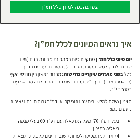
צפו בהכנה למיון כלל חמ"ן
איך נראים המיונים לכלל חמ”ן?
יום מיוני כלל חמ”ן
מתקיים כיום במתכונת מקוונת בזום (שינוי
שנכנס לתוקף מאז תקופת הקורונה). המיונים נערכים בדרך
כלל
בשני מועדים עיקריים מדי שנה:
מחזור ראשון בין חודשי הקיץ
(יוני–ספטמבר) בסוף י”א, ומחזור שני סביב החורף (דצמבר–מרץ)
במהלך י”ב.
הזימון נשלח למלש”בים עם נתוני קב”א ודפ”ר גבוהים ונתוני איכות
נוספים כמו:
בעלי דפ״ר 70 ומעלה או כאלה עם דפ״ר 60 בעלי מגמה
ריאלית בתיכון
4 יחידות מתמטיקה לפחות (ישנם חריגים על בסיס תוצאות