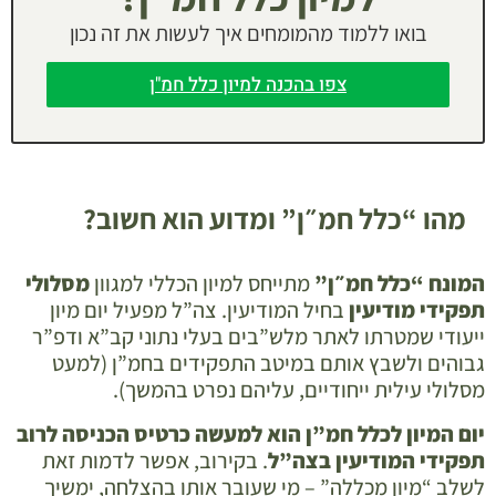
בואו ללמוד מהמומחים איך לעשות את זה נכון
צפו בהכנה למיון כלל חמ"ן
מהו “כלל חמ״ן” ומדוע הוא חשוב?
המונח “כלל חמ״ן”
מתייחס למיון הכללי למגוון
מסלולי
תפקידי מודיעין
בחיל המודיעין. צה”ל מפעיל יום מיון
ייעודי שמטרתו לאתר מלש”בים בעלי נתוני קב”א ודפ”ר
גבוהים ולשבץ אותם במיטב התפקידים בחמ”ן (למעט
מסלולי עילית ייחודיים, עליהם נפרט בהמשך).
יום המיון לכלל חמ”ן
הוא למעשה כרטיס הכניסה לרוב
תפקידי המודיעין בצה”ל
. בקירוב, אפשר לדמות זאת
לשלב “מיון מכללה” – מי שעובר אותו בהצלחה, ימשיך