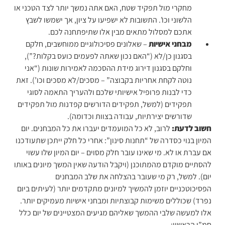
מחקרי מול תפקיד שטח, האם אתה נמשך יותר לצד הטכני או
הלשוני וכו’. התשובות לא ישפיעו על ציון, אך ישמשו לשבץ
אתכם למסלול מתאים מבין אלו שתיפתחנה לכם.
מבחני אישיות
– שאלונים פסיכולוגיים ממוחשבים, חלקם
בסגנון כן/לא (“האם נכון שאתה לפעמים כועס בקלות?”),
וחלקם בסגנון דירוג מידת ההסכמה לאמירות שונות (“אני
נוטה לקחת אחריות בקבוצה” – מסכים/לא מסכים וכו’). זאת
כדי לבנות פרופיל אישיותי שלכם ולהעריך התאמה לסוגי
תפקידים (למשל, תפקידים הדורשים קפדנות מול תפקידים
שדורשים יצירתיות, עבודה בצוות וכדומה).
חשוב לדעת:
לרוב, לא כל המועמדים יעברו את כל המבחנים. יום
המיון בנוי כסדרה של “תחנות סינון”: אחרי כל חלק ייתכן שתעודכנו
אם עברת או לא. מי שאינו עובר חלק מסוים – יום המיון שלו עשוי
להסתיים מוקדם מהמתוכנן (ויקבל הודעה שאין המשך מיונים באותו
יום). למשל, רק מי שעובר בהצלחה את שלב המבחנים
הפסיכוטכניים יוזמן להמשיך למיונים מתקדמים יותר (לעיתים ביום
נפרד) שכוללים משימות קבוצתיות ומבחני אישיות מעמיקים יותר.
אלו למעשה שלבי ההמשך שאליהם מגיעים המצטיינים של יום כלל
חמ”ן הראשון: