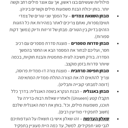
מילוליות שעשיתם בצו ראשון, אך עם אוצר מילים רחב וקשה
יותר. בוחן יכולת הבנת משמעות מילים וקשרים ביניהן.
מבחן השוואת צמדים
– על המסך שני טורים של צמדי
תווים/ספרות, ואתם צריכים לאתר במהירות את כל הזוגות
הזהים בדיוק בין הטורים. מבחן של זריזות ודיוק (נמשך דקות
ספורות).
מבחן סדרות מספרים
– מוצגת סדרת מספרים עם רכיב
חסר, ועליכם לבחור את המספר הבא או החסר בהמשך
הסדרה. בודק חשיבה לוגית-מתמטית והבנת חוקיות, בכמה
שיותר סדרות בזמן מוקצב.
מבחן תפיסה מרחבית
– מוצגת צורה דו-ממדית פרוסה,
וצריך להתאים לה את הצורה התלת-ממדית המתאימה
(דומה למבחני קובייה ותבליט).
מבחן באנגלית
– הבנת הנקרא בשפה האנגלית: בדרך כלל
תקבלו קטע (Unseen) ולאחריו שאלות רבות-ברירה על
תוכנו, משמעות מילים, וכד’. בוחן את רמת האנגלית שלכם
(חשוב לתפקידי מודיעין רבים).
שאלון העדפות
– זהו שאלון אישי בו תשאלו על העדפותיכם
לגבי סוגי תפקידים. למשל, עד כמה היית מעוניין בתפקיד