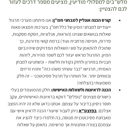
מלש”בים למסלולי מודיעין, מציעים מספר דרכים לעזור
לכם להצטיין:
קורס הכנה אונליין למבחני חמ”ן:
אנו פיתחנו מערכי תרגול
ייעודיים למבחני המיון של כלל חמ”ן. בערכות תמצאו מאות
שאלות בנושאים שצוינו (הוראות, אנלוגיות, הסקת מסקנות,
סדרות, תפיסה מרחבית ועוד) ברמת קושי מדורגת, כך
שתוכלו להתאמן על סוגי השאלות המדויקים שיהיו ביום
המיון. התרגול מראש יעזור לכם לשפר מהירות, לזהות
תבניות בפתרון ולחזק נקודות חלשות – וכשתגיעו למבחן
האמיתי, תרגישו “כבר עשיתי משהו כזה” ותהיו זריזים
ובטוחים יותר. אל תוותרו על תרגול פסיכוטכני – זה חלק
משמעותי בהצלחה!
הכנה לראיונות ולשאלות האישיות:
חלק מהמועמדים בעלי
כישורים מצוינים “נופלים” דווקא בראיונות האישיותיים, עקב
חוסר ניסיון בדיבור על עצמם. אנחנו נדאג שלא זה יהיה המצב
אצלכם.
בפזצט”א
ניתן לעבור שיעורי הכנה לראיון אישי עם
מאבחנת פסיכוטכנית מנוסה, בה תלמדו כיצד להציג את
עצמכם בצורה אותנטית אך מרשימה. נתאמן על שאלות