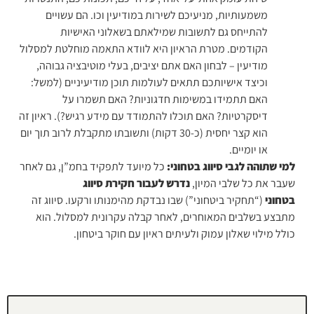
משמעותיות, מניעיכם לשירות במודיעין וכו. הם עשויים
להתייחס גם לתשובות שמילאתם בשאלוני האישיות
הקודמים. מטרת הראיון היא לוודא התאמה מוחלטת למסלול
מודיעין – לבחון האם אתם יציבים, בעלי מוטיבציה גבוהה,
וכיצד אישיותכם תתאים לעולמות תוכן מודיעיניים (למשל:
האם תתמידו במשימות חדגוניות? האם תשמרו על
דיסקרטיות? האם תוכלו להתמודד עם מידע רגיש?). ראיון זה
הוא קצר יחסית (כ-30 דקות) ותשובתו מתקבלת לרוב תוך יום
או יומיים.
למי שתוהה לגבי סיווג בטחוני:
כל מיועד לתפקיד בחמ”ן, גם לאחר
שעבר את כל שלבי המיון,
נדרש לעבור חקירת סיווג
בטחוני
(“תחקיר ביטחוני”) שבו נבדקת מהימנותו ורקעו. סיווג זה
מתבצע בשלבים המאוחרים, לאחר קבלה עקרונית למסלול. הוא
כולל מילוי שאלון עמוק ולעיתים ראיון עם חוקר ביטחון.