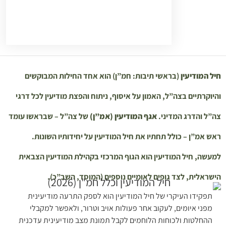
ניתוח והפצת מודיעין לכל דרגי צה”ל
והדרג המדיני. אגף המודיעין
(אמ”ן) של צה”ל – שבראשו עומד ראש
אמ”ן – כולל תחתיו את חיל המודיעין
על יחידותיו השונות. למעשה, חיל
המודיעין הוא הגוף המרכזי בקהילת
חיל המודיעין
(בראשי תיבות: חמ”ן) הוא אחד החילות המבוקשים
המודיעין הצבאית הישראלית, לצד
והיוקרתיים בצה”ל, האמון על איסוף, ניתוח והפצת מודיעין לכל דרגי
גופים לאומיים נוספים (המוסד,
השב”כ).
צה”ל והדרג המדיני.
אגף המודיעין (אמ”ן)
של צה”ל – שבראשו עומד
ראש אמ”ן – כולל תחתיו את חיל המודיעין על יחידותיו השונות.
רוצים להגיע מוכנים למיון כלל חמ"ן?
למעשה, חיל המודיעין הוא הגוף המרכזי בקהילת המודיעין הצבאית
מהו “כלל חמ״ן” ומדוע הוא חשוב?
הישראלית, לצד גופים לאומיים נוספים (המוסד, השב”כ).
רוצים להגיע מוכנים למיון כלל חמ"ן?
תפקידו העיקרי של חיל המודיעין הוא לספק התרעה מודיעינית
מפני איומים, לעקוב אחר פעולות אויב וטרור, ולאפשר למקבלי
איך נראים המיונים לכלל חמ”ן?
ההחלטות ולכוחות הלוחמים לקבל תמונת מצב מודיעינית עדכנית