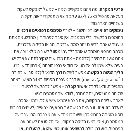
פרטי המקרה:
מה אתם מבקשים ולמה – למשל “אבקש לשקול
העלאת פרופיל מ-72 ל-82 עקב תוצאות תפקודי ריאות תקינות
בשנתיים האחרונות”.
נימוקים רפואיים:
הכי חשוב – לצרף
מסמכים רפואיים עדכניים
התומכים בבקשה. בלי מסמכים, אין סיבה לפתוח דיון מחדש. אם אתם
טוענים שאתם בריאים יותר ממה שנדמה, הביאו בדיקות עדכניות,
מכתב מרופא מומחה שאומר “לדעתי מסוגל לשירות מלא” וכו’. אם
אתם טוענים להיפך (לדוגמה – אתם מרגישים שקיבלתם 97 אבל יש
בעיה שלא שמו לב אליה), אז בוודאי צרפו הוכחה (אבחון חדש וכו’).
הליך הגשת הבקשה:
אפשר לשלוח דרך הדוא”ל (למיטב יש כתובת:
meitav@digital.idf.il
) או דרך מערכת הפניות באזור האישי באתר
מתגייסים. ודאו לקבל
אישור קבלה
– אפשר להתקשר למיטב 1111
שלוחת מתגייסים, יום למחרת, לוודא שהמסמכים הגיעו.
לאחר שליחת הבקשה, אם בצבא ימצאו שיש עילה, יזמנו אתכם
ל
ועדה רפואית
. זו בעצם פגישה עם רופא/ים צבאיים (לעיתים קרובות
רופא מומחה בתחומכם) שיעריכו מחדש את מצבכם. הם יעברו על
המסמכים, אולי יבצעו בדיקה במקום, ואז יחליטו אם לשנות את
הפרופיל. הוועדה יכולה
להשאיר אותו כפי שהוא, להעלות, או