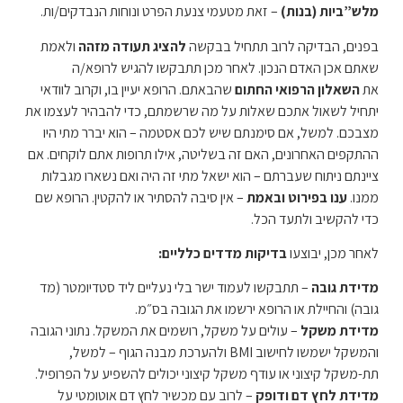
מלש”ביות (בנות)
– זאת מטעמי צנעת הפרט ונוחות הנבדקים/ות.
בפנים, הבדיקה לרוב תתחיל בבקשה
להציג תעודה מזהה
ולאמת
שאתם אכן האדם הנכון. לאחר מכן תתבקשו להגיש לרופא/ה
את
השאלון הרפואי החתום
שהבאתם. הרופא יעיין בו, וקרוב לוודאי
יתחיל לשאול אתכם שאלות על מה שרשמתם, כדי להבהיר לעצמו את
מצבכם. למשל, אם סימנתם שיש לכם אסטמה – הוא יברר מתי היו
ההתקפים האחרונים, האם זה בשליטה, אילו תרופות אתם לוקחים. אם
ציינתם ניתוח שעברתם – הוא ישאל מתי זה היה ואם נשארו מגבלות
ממנו.
ענו בפירוט ובאמת
– אין סיבה להסתיר או להקטין. הרופא שם
כדי להקשיב ולתעד הכל.
לאחר מכן, יבוצעו
בדיקות מדדים כלליים:
מדידת גובה
– תתבקשו לעמוד ישר בלי נעליים ליד סטדיומטר (מד
גובה) והחיילת או הרופא ירשמו את הגובה בס״מ.
מדידת משקל
– עולים על משקל, רושמים את המשקל. נתוני הגובה
והמשקל ישמשו לחישוב BMI ולהערכת מבנה הגוף – למשל,
תת-משקל קיצוני או עודף משקל קיצוני יכולים להשפיע על הפרופיל.
מדידת לחץ דם ודופק
– לרוב עם מכשיר לחץ דם אוטומטי על