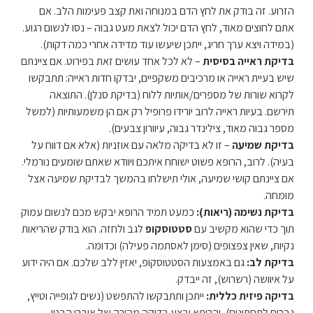
הזרוע. זה בודק את לחץ הדם במנוחה ואת קצב פעימות הלב. אם
אתם לחוצים מאוד, לחץ הדם יכול לצאת מעט גבוה – נסו לנשום רגוע.
(במידה ויצא ערך חריג, ייתכן שיעשו עוד מדידה אחרי כמה דקות).
בדיקת ראייה בסיסית
– לא לכל אחד עושים זאת בפירוט. אם ציינתם
שיש בעיית ראייה או מרכיבים משקפיים, יבדקו חדות ראייה: תתבקשו
לקרוא שורות של מספרים/אותיות ללוח (בדיקת סנלן). התוצאה
תירשם. בעיות ראייה לרוב יורידו פרופיל רק אם הן משמעותיות (למשל
מספר גבוה מאוד, צילינדר גבוה, עיוורון צבעים).
בדיקת שמיעה
– זו לא בדיקה מלאה עם אוזניות (אלא אם דווח על
בעיה). לרוב, הרופא פשוט ישוחח איתכם ויוודא שאתם שומעים נורמלי.
אם ציינתם קושי שמיעה, אולי תישלחו בהמשך לבדיקת שמיעה אצל
מומחה.
בדיקת נשימה (ריאות):
כמעט תמיד הרופא יבקש מכם לנשום עמוק
תוך כדי שהוא מקשיב עם
סטטוסקופ
לגב ולחזה. הוא בודק שהריאות
נקיות, שאין צפצופים (סימן לאסתמה פעילה) וכדומה.
בדיקת לב:
גם באמצעות הסטטוסקופ, יאזין ללב שלכם. אם היה ידוע
על איוושה (רשרוש), זה ייבדק.
בדיקה פיזית כללית:
ייתכן ותתבקשו להתפשט (נשים לגופייה וטייץ,
גברים לתחתונים), והרופא יבצע בדיקה מהירה של איברי הבטן