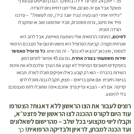
35 – ייתכן 24 זמני עד ירידה במשקל. הם כן מגייסים עם עודף
משקל אבל אם זה מוגזם, אולי יתנו דחיית גיוס להורדה.
“גיליתי אחרי הצו בעיה (נגיד שבר ביד), מה לעשות?”
– עדכנו
מייד את מיטב, צרפו מסמכים, סביר שתזומנו שוב או שתקבלו
הורדה זמנית.
לסיכום,
התחנה הרפואית אולי נשמעת מאיימת, אבל לרוב היא
שגרתית וקצרה. קביעת הפרופיל היא פשוט תרגום של מצבכם הרפואי
למספר, ואין כאן “נכון או לא נכון” – זה מה שיש.
כל פרופיל מאפשר
שירות משמעותי בצורה אחרת.
גם עם 45 אפשר לתרום המון
בתפקידים חשובים! הפרופיל לא קובע את הערך שלכם ולא את איכות
השירות בהכרח – הוא רק קובע באילו אפיקים תוכלו לשרת. תבואו
בגישה חיובית: אם אתם בריאים – מצוין, תקבלו גבוה ותוכלו לרוץ
קדימה. אם לא – הצבא עדיין צריך אתכם איפה שתוכלו לתת מעצמכם
בלי להיפגע.
רוצים לעבור את הצו הראשון ללא דאגות? הצטרפו
עוד היום לקורס ההכנה לצו הראשון של פזצט״א,
וקבלו ליווי מקצועי בכל שלב – מהרישום לשאלונים
ועד הכנה למבחן, לראיון ולבדיקה הרפואית!
כך