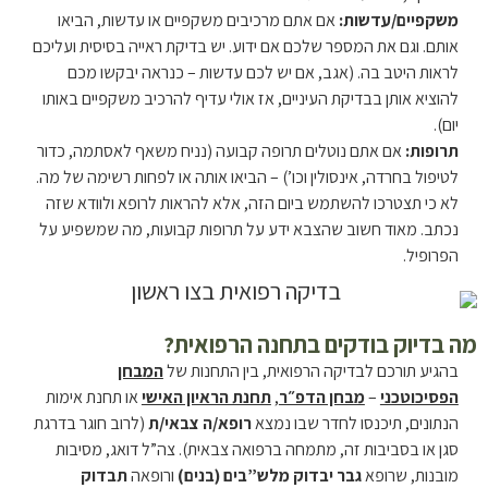
משקפיים/עדשות:
אם אתם מרכיבים משקפיים או עדשות, הביאו
אותם. וגם את המספר שלכם אם ידוע. יש בדיקת ראייה בסיסית ועליכם
לראות היטב בה. (אגב, אם יש לכם עדשות – כנראה יבקשו מכם
להוציא אותן בבדיקת העיניים, אז אולי עדיף להרכיב משקפיים באותו
יום).
תרופות:
אם אתם נוטלים תרופה קבועה (נניח משאף לאסתמה, כדור
לטיפול בחרדה, אינסולין וכו’) – הביאו אותה או לפחות רשימה של מה.
לא כי תצטרכו להשתמש ביום הזה, אלא להראות לרופא ולוודא שזה
נכתב. מאוד חשוב שהצבא ידע על תרופות קבועות, מה שמשפיע על
הפרופיל.
מה בדיוק בודקים בתחנה הרפואית?
בהגיע תורכם לבדיקה הרפואית, בין התחנות של
המבחן
הפסיכוטכני
–
מבחן הדפ״ר
,
תחנת הראיון האישי
או תחנת אימות
הנתונים, תיכנסו לחדר שבו נמצא
רופא/ה צבאי/ת
(לרוב חוגר בדרגת
סגן או בסביבות זה, מתמחה ברפואה צבאית). צה”ל דואג, מסיבות
מובנות, שרופא
גבר יבדוק מלש”בים (בנים)
ורופאה
תבדוק