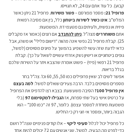
קבוע). כל עוד אתם עם 24, לא תגוייסו.
פרופיל 21:
מספר מפורסם –
פטור משירות
. פרופיל 21 ניתן כאשר
המלש”ב
אינו כשיר לשירות ביטחון
כלל, בין אם מסיבה רפואית
פיזית או נפשית, ולעיתים גם מטעמי דת. המשמעות:
אתם
משוחררים
מצה”ל.
ניתן להתנדב
אם רוצים (כאמור אז מקבלים
25). קבלת פרופיל 21 נפשי אינה מהווה “רישום פלילי” או משהו, אבל
כדאי לדעת שזה עשוי להשפיע בהמשך על מיונים מסוימים (למשל,
גופים ביטחוניים או רישיון נשק אזרחי עשויים לשאול על כך). קבלת
פרופיל 21 רפואי (פיזי) – פשוט אומרת שהצבא ויתר על השירות שלכם
בגלל בריאות.
אפשר לשים לב שאין פרופילים כמו 50, 55, 60 וכו’. צה”ל בחר
מספרים מסוימים בלבד. הרבה צעירים שואלים למשל:
למה בעצם
אין פרופיל 100?
הסיבה משעשעת: בצבא רצו להדפיס את הפרופיל
על כרטיס אישי בעל שתי ספרות, אז
הגבילו למקסימום 97
(בלי
משמעות מיוחדת למספר עצמו). כלומר, 97 זה “כמו 100” – הוא
הגבוה ביותר, ומספר אי-זוגי רק כי החליטו.
כל פרופיל יכול לכלול
סעיפי ליקוי
– אלו קודים פנימיים שצה”ל רושם
כדי לפרט מה הבעיה. למשל, שני אנשים עם 72 יכולים להיות אחד