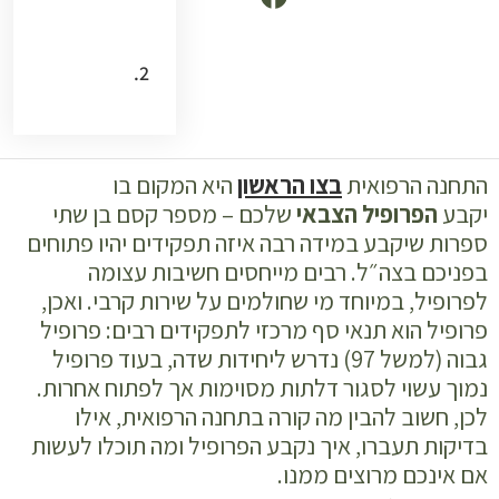
ראשון?
לפני
שמגיעים:
מילוי שאלון
רפואי
התחנה הרפואית
בצו הראשון
היא המקום בו
והיערכות
יקבע
הפרופיל הצבאי
שלכם – מספר קסם בן שתי
ספרות שיקבע במידה רבה איזה תפקידים יהיו פתוחים
רוצים להגיע
בפניכם בצה״ל. רבים מייחסים חשיבות עצומה
מוכנים לצו
לפרופיל, במיוחד מי שחולמים על שירות קרבי. ואכן,
ראשון?
פרופיל הוא תנאי סף מרכזי לתפקידים רבים: פרופיל
גבוה (למשל 97) נדרש ליחידות שדה, בעוד פרופיל
מהו פרופיל
נמוך עשוי לסגור דלתות מסוימות אך לפתוח אחרות.
צבאי ואילו
לכן, חשוב להבין מה קורה בתחנה הרפואית, אילו
פרופילים
בדיקות תעברו, איך נקבע הפרופיל ומה תוכלו לעשות
קיימים?
אם אינכם מרוצים ממנו.