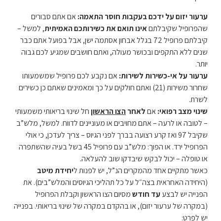
ערעור יזום על ידכם בעקבות חוסר התאמה:
אם אתם סבורים
שהפרופיל שקיבלתם
אינו תואם את כשירותכם האמיתית
, למשל –
קיבלתם פרופיל 72 בגלל אבחון אסתמה ישן, אבל בפועל אתם כבר
שנים ללא התקפים ובכושר מעולה, ואתם חושבים שמגיע לכם גבוה
יותר.
ערעור על אי-כשירות לשירות:
אם נקבע לכם פרופיל שמשמעותו
שחרור משירות (21) ואתם חולקים על כך ומאמינים שאתם כן כשירים
לשרת.
שינוי מצב רפואי:
אם
לאחר
הצו הראשון
חל שינוי בריאותי משמעותי
– לטובה או לרעה – אתם מחויבים או מעוניינים לדווח. למשל, מלש”ב
שקיבל 97 ואז קרע רצועה בברך לפני הגיוס – צריך לעדכן, כי אולי
הפרופיל ירד. או הפוך: מלש”ב עם פרופיל 45 בשל בעיה שהשתפרה
או טופלה – יכול לבקש שיבדקו שוב להעלאה.
כאשר מתקיים אחד מהמקרים הנ”ל, יש לפנות ל
יחידת מיטב
(היחידה האחראית בצה״ל על כל תהליכי הגיוסים והמלש”בים). את
הפנייה יש לבצע
עד חודש
מסיום הצו הראשון וקבלת הפרופיל
(במקרה של ערעור יזום), או בהקדם במקרה של שינוי בריאותי. בפנייה
יש לפרט: