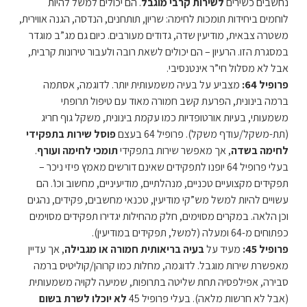
נחשבים כשירים
לשירות קרבי מוגבל
. הם יכולים למשל להיות
לוחמים ביחידות תומכות לחימה: שריון, תותחנים, הנדסה, הגנה אווירית,
משטרה צבאית, מודיעין שדה, גדודים מעורבים. כיום גם מג”ב מוגדר
במסגרת הזו. הרעיון – הם יכולים לשאת רובה ולעבור טירונות קרבית,
אבל לא מסלול חי”ר אינטנסיבי.
פרופיל 64:
מצביע על בעיה משמעותית יותר. לדוגמה, אסתמה
ברמה בינונית, הפרעת קשב חמורה מאוד עם טיפול תרופתי
משמעותי, בעיות אורטופדיות כמו עקמת בינונית, משקל גוף חריג
(תת-משקל/עודף משקל). פרופיל 64 בעצם
פוסל שירות בתפקידי
לחימה בשדה
, אך מאפשר שירות בתפקידי
תומכי לחימה ועורף
.
בעלי פרופיל 64 יופנו לתפקידים שאינם דורשים מאמץ פיזי ניכר –
תפקידים מקצועיים טכניים, מנהלתיים, מודיעיניים, מחשוב וכו’. הם
עשויים להיות למשל מש”קי מודיעין, טכנאי מחשבים, פקידים, נהגים
וכן הלאה. במקרים מסוימים, חלק מהחילות יגדירו תפקידים מסוימים
כפתוחים מ-64 ומעלה (למשל, תפקידים במודיעין).
פרופיל 45:
מעיד על
בעיה בריאותית חמורה או מגבילה
, אך עדיין
מאפשרת שירות מוגבל. לדוגמה, מחלות כמו קרוהן/קוליטיס ברמה
סבירה, אפילפסיה תחת שליטה בתרופות, שמיעה לקויה משמעותית
(אבל לא חרשות מלאה). בעלי פרופיל 45
לא יוכלו לשרת בשום