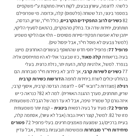
כלשהי. לדוגמה, עיוורון צבעים, לקות ראייה מתוקנת ע”י משקפיים
במספר בינוני, רגל שטוחה (פלטפוס) קלה, וכדומה. מי שפרופילם
82
כשירים לרוב התפקידים הקרביים
, כולל חי”ר, שריון, הנדסה,
תותחנים, יחידות שדה וכו’. בחלק מהמקרים, בהתאם לסעיף הליקוי,
ייתכן שלא יאפשרו תפקידי סיירות מסוימים – תלוי אם הליקוי משפיע
(למשל צבעים לא פוסל חי”ר, אבל יפסול טיס).
פרופיל 77:
פרופיל יחסי חדש שהתווסף בעשורים האחרונים. מייצג
בעיה בריאותית
קלה מאוד
, כזו שבעבר אולי לא היו מתייחסים אליה
בנפרד. למשל, אלרגיות קלות, הזעת יתר, נזלת כרונית. בעלי
77
כשירים לשירות קרבי
, אך לרוב לא ביחידות חי”ר מובחרות. הם
בהחלט יכולים לשרת ביחידות לוחמה
הדורשות כשירות קרבית
רגילה
(מוגדרות כ”רובאי 04″ – לדוגמה: הנדסה קרבית, איסוף קרבי,
שריון, תותחנים, מערך ההגנה האווירית). למה לא 82? כנראה כי יש
איזה גורם קל שמוריד טיפה, אבל לא עד רמה של הגבלה משמעותית.
פרופיל 72:
מעיד על בעיה רפואית
בינונית
– קצת יותר משמעותית
מזו של 82. למשל, קוצר ראייה גבוה (אבל לא עיוור), אסתמה קלה,
בעיית ברכיים/גב שמונעת מאמצים חריגים. בעלי פרופיל 72
פטורים
מיחידות חי”ר מובחרות
וממשימות תובעניות במיוחד, אבל עדיין