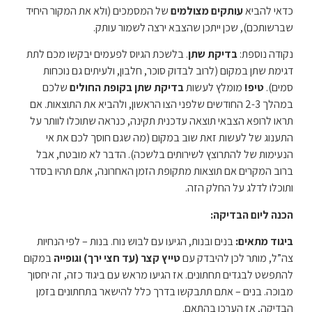
כדאי להביא
עותקים מצולמים
של המסמכים (ולא את המקור היחיד
שברשותכם), שכן ייתכן שהצבא ירצה לשמור עותק.
נקודה נוספת:
בדיקת שתן
. בלשכת הגיוס לפעמים יבקשו מכם לתת
דגימת שתן במקום (לרוב לבדוק סוכר, חלבון, ולעיתים גם נוכחות
סמים).
טיפ!
מומלץ לעשות
בדיקת שתן בקופת החולים
שלכם
במהלך 2-3 החודשים שלפני הצו הראשון, ולהביא את התוצאות. אם
תראו לרופא הצבאי תוצאה עדכנית תקינה, כנראה שתוכלו לוותר על
התענוג של לעשות זאת שוב במקום (מה שגם חוסך לכם את אי
הנעימות של להתרוצץ לשירותים בלשכה). הדבר לא מובטח, אבל
ברוב המקרים אם תוצאות מתקופת הזמן האחרונה, אתם תהיו בסדר
ותוכלו לדלג על החלק הזה.
הכנה ליום הבדיקה:
ביגוד מתאים:
בנים ובנות, הגיעו עם לבוש נוח. בנות – לפי הנחיות
צה”ל, מותר לכן להיבדק עם
טייץ קצר (עד חצי ירך) וגופייה
במקום
להתפשט לבגדים תחתונים. אז הגיעו מראש עם ביגוד כזה, זה יחסוך
מבוכה. בנים – אתם תתבקשו בדרך כלל להישאר בתחתונים בזמן
הבדיקה, אז הערכו בהתאם.