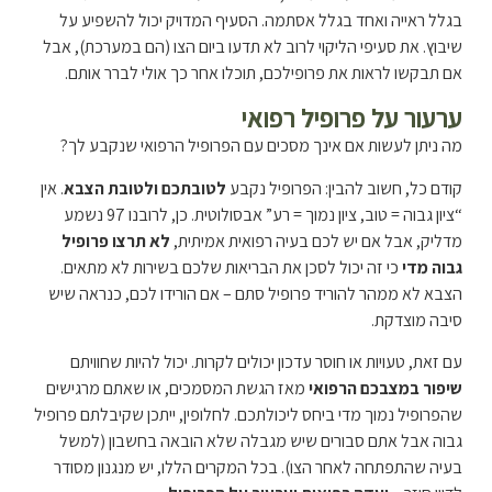
בגלל ראייה ואחד בגלל אסתמה. הסעיף המדויק יכול להשפיע על
שיבוץ. את סעיפי הליקוי לרוב לא תדעו ביום הצו (הם במערכת), אבל
אם תבקשו לראות את פרופילכם, תוכלו אחר כך אולי לברר אותם.
ערעור על פרופיל רפואי​
מה ניתן לעשות אם אינך מסכים עם הפרופיל הרפואי שנקבע לך?
קודם כל, חשוב להבין: הפרופיל נקבע
לטובתכם ולטובת הצבא
. אין
“ציון גבוה = טוב, ציון נמוך = רע” אבסולוטית. כן, לרובנו 97 נשמע
מדליק, אבל אם יש לכם בעיה רפואית אמיתית,
לא תרצו פרופיל
גבוה מדי
כי זה יכול לסכן את הבריאות שלכם בשירות לא מתאים.
הצבא לא ממהר להוריד פרופיל סתם – אם הורידו לכם, כנראה שיש
סיבה מוצדקת.
עם זאת, טעויות או חוסר עדכון יכולים לקרות. יכול להיות שחוויתם
שיפור במצבכם הרפואי
מאז הגשת המסמכים, או שאתם מרגישים
שהפרופיל נמוך מדי ביחס ליכולתכם. לחלופין, ייתכן שקיבלתם פרופיל
גבוה אבל אתם סבורים שיש מגבלה שלא הובאה בחשבון (למשל
בעיה שהתפתחה לאחר הצו). בכל המקרים הללו, יש מנגנון מסודר