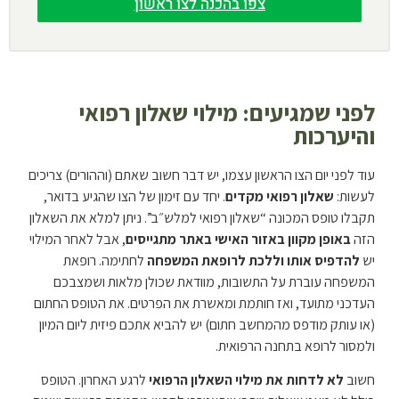
צפו בהכנה לצו ראשון
לפני שמגיעים: מילוי שאלון רפואי
והיערכות
עוד לפני יום הצו הראשון עצמו, יש דבר חשוב שאתם (וההורים) צריכים
לעשות:
שאלון רפואי מקדים
. יחד עם זימון של הצו שהגיע בדואר,
תקבלו טופס המכונה “שאלון רפואי למלש״ב”. ניתן למלא את השאלון
הזה
באופן מקוון באזור האישי באתר מתגייסים
, אבל לאחר המילוי
יש
להדפיס אותו וללכת לרופאת המשפחה
לחתימה. רופאת
המשפחה עוברת על התשובות, מוודאת שכולן מלאות ושמצבכם
העדכני מתועד, ואז חותמת ומאשרת את הפרטים. את הטופס החתום
(או עותק מודפס מהמחשב חתום) יש להביא אתכם פיזית ליום המיון
ולמסור לרופא בתחנה הרפואית.
חשוב
לא לדחות את מילוי השאלון הרפואי
לרגע האחרון. הטופס