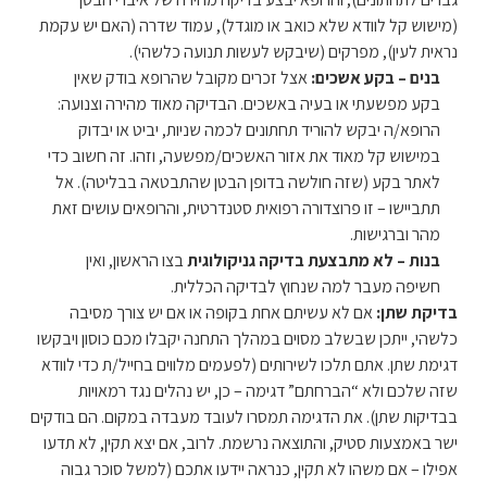
(מישוש קל לוודא שלא כואב או מוגדל), עמוד שדרה (האם יש עקמת
נראית לעין), מפרקים (שיבקש לעשות תנועה כלשהי).
בנים – בקע אשכים:
אצל זכרים מקובל שהרופא בודק שאין
בקע מפשעתי או בעיה באשכים. הבדיקה מאוד מהירה וצנועה:
הרופא/ה יבקש להוריד תחתונים לכמה שניות, יביט או יבדוק
במישוש קל מאוד את אזור האשכים/מפשעה, וזהו. זה חשוב כדי
לאתר בקע (שזה חולשה בדופן הבטן שהתבטאה בבליטה). אל
תתביישו – זו פרוצדורה רפואית סטנדרטית, והרופאים עושים זאת
מהר וברגישות.
בנות – לא מתבצעת בדיקה גניקולוגית
בצו הראשון, ואין
חשיפה מעבר למה שנחוץ לבדיקה הכללית.
בדיקת שתן:
אם לא עשיתם אחת בקופה או אם יש צורך מסיבה
כלשהי, ייתכן שבשלב מסוים במהלך התחנה יקבלו מכם כוסון ויבקשו
דגימת שתן. אתם תלכו לשירותים (לפעמים מלווים בחייל/ת כדי לוודא
שזה שלכם ולא “הברחתם” דגימה – כן, יש נהלים נגד רמאויות
בבדיקות שתן). את הדגימה תמסרו לעובד מעבדה במקום. הם בודקים
ישר באמצעות סטיק, והתוצאה נרשמת. לרוב, אם יצא תקין, לא תדעו
אפילו – אם משהו לא תקין, כנראה יידעו אתכם (למשל סוכר גבוה