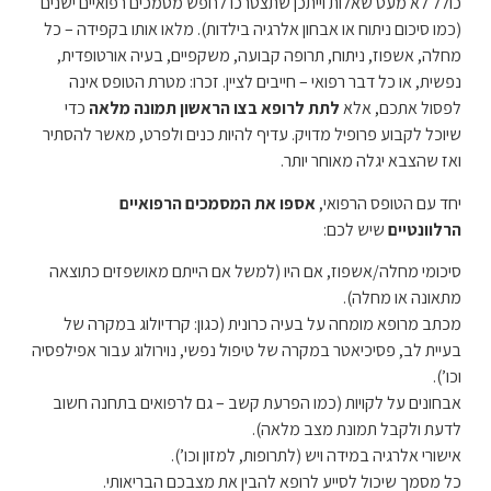
כולל לא מעט שאלות וייתכן שתצטרכו לחפש מסמכים רפואיים ישנים
(כמו סיכום ניתוח או אבחון אלרגיה בילדות). מלאו אותו בקפידה – כל
מחלה, אשפוז, ניתוח, תרופה קבועה, משקפיים, בעיה אורטופדית,
נפשית, או כל דבר רפואי – חייבים לציין. זכרו: מטרת הטופס אינה
לפסול אתכם, אלא
לתת לרופא בצו הראשון תמונה מלאה
כדי
שיוכל לקבוע פרופיל מדויק. עדיף להיות כנים ולפרט, מאשר להסתיר
ואז שהצבא יגלה מאוחר יותר.
יחד עם הטופס הרפואי,
אספו את המסמכים הרפואיים
הרלוונטיים
שיש לכם:
סיכומי מחלה/אשפוז, אם היו (למשל אם הייתם מאושפזים כתוצאה
מתאונה או מחלה).
מכתב מרופא מומחה על בעיה כרונית (כגון: קרדיולוג במקרה של
בעיית לב, פסיכיאטר במקרה של טיפול נפשי, נוירולוג עבור אפילפסיה
וכו’).
אבחונים על לקויות (כמו הפרעת קשב – גם לרפואים בתחנה חשוב
לדעת ולקבל תמונת מצב מלאה).
אישורי אלרגיה במידה ויש (לתרופות, למזון וכו’).
כל מסמך שיכול לסייע לרופא להבין את מצבכם הבריאותי.