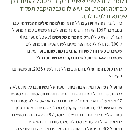
כלומר, לוודא שמי ששמים בקרבי מסוגל לעמוד בכך
מבחינה גופנית, ומי שיש לו מגבלה יקבל תפקיד
שמתאים למגבלתו.
כדי לייצר שפה אחידה, צה”ל פיתח
סולם פרופילים סטנדרטי
. כבר
בנובמבר 1997 הוגדרה רשימת הפרופילים הרשמית בספר הפרופיל
הצה”לי, והיא כוללת
רק מספרים מסוימים
(לא כל מספר בין 0
ל-100). ניתן לחלק את הפרופילים לשתי קטגוריות: פרופילים
שמייצגים
כשירות לשירות קרבי ברמות שונות
, ופרופילים
שמייצגים
אי-כשירות לשירות קרבי או שירות בכלל
.
להלן
סולם הפרופילים
הנהוג בצה”ל נכון לשנת 2025, ומשמעותם
בקצרה:
פרופיל 97:
הפרופיל הגבוה ביותר. מעיד על כשירות בריאותית מלאה
לשירות קרבי בכל יחידות השדה, הסיירות והיחידות המיוחדות. למעשה
97 משמעו “בריא לחלוטין” לפי סטנדרט צבאי.
הערה:
לפעמים גם מי
שבריא ישיג 97 עם סעיף ליקוי קטן (למשל משקפיים במספר קטן
מאוד שלא מצריך הורדת פרופיל). כלומר, 97 זה לא בהכרח מושלם
לחלוטין, אבל כל עוד אין מגבלה משמעותית – זה המספר.
פרופיל 82:
מעיד על בריאות גבוהה, אך עם מגבלה רפואית קלה