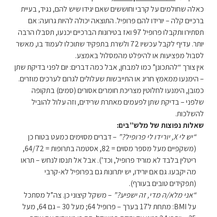
כאלה שחולמים על קרבי וחוששים שאם יגידו שיש להם, נגיד, בעיית
ברכיים קלה – יורידו להם פרופיל. התוצאה יכולה להיות גרועה: אם
תסתירו ותקבלו פרופיל 97 ואז בטירונות הברכיים יכנעו, תסבלו הרבה
יותר. עדיף לקבל עכשיו 72 ולשרת בתפקיד שתוכלו לעמוד בו, מאשר
לסבול מפציעות או להיפלט מהמסלול באמצע.
אין צורך “להתכונן” כמו למבחן, אבל כמה דברים: יום לפני בדיקת שתן
– הימנעו ממאמץ חריג או התייבשות שעלולים לגרום לערכים מוזרים.
כמובן, הימנעו לחלוטין מצריכת חומרים אסורים (סמים) בתקופה
שלפני – בדיקת שתן לפעמים מאתרת שרידים, וזה עלול להוביל
להשלכות.
שאלות נפוצות של מלש”בים:
“יש לי X, יורידו לי פרופיל?”
– דברים מסוימים כמעט בטוח כן
(משקפיים מעל מספר מסוים = 82, אסטמה בתרופות = 64/72,
ריטלין בלבד לא מוריד פרופיל, וכד’). אבל אל תנסו לנחש – תראו
מה יקבעו. גם אם יורידו, יש יתרונות גם בפרופיל לא-קרבי
(תפקידים טובים בעורף).
“אני מלא/ה מדי, זה ישפיע?”
– משקל קיצוני כן. צה”ל מסתכל
על BMI: מתחת ל17 בערך – פרופיל 64; מעל 30 – גם 64, מעל