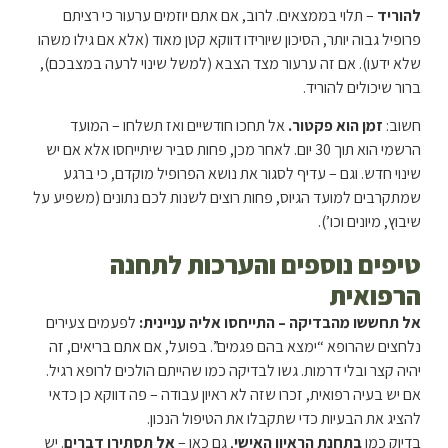
להוריד
– תלוי בממצאים. לרוב, אם אתם יוזמים ערעור כי רציתם
פרופיל גבוה יותר, הסיכון שיורידו דווקא קטן מאוד (אלא אם גילו משהו
שלא ידעו). אם זה ערעור מצד הצבא (למשל שינוי לרעה במצבכם),
ברור שיכולים להוריד.
חשוב:
זמן הוא פקטור.
אל תחכו חודשיים ואז תשלחו – המועד
הרשמי הוא תוך 30 יום. לאחר מכן, פחות סביר שיתייחסו אלא אם יש
שינוי חדש. וגם – עדיף לסגור את נושא הפרופיל מוקדם, כי ברגע
שמתקרבים למועד הגיוס, פחות רוצים לשנות לכם נתונים (משפיע על
שיבוץ, מיונים וכו’).
טיפים נוספים והערכות לתחנה
הרפואית
אל תחששו מהבדיקה – התייחסו אליה עניינית:
לפעמים צעירים
נלחצים שהרופא “ימצא בהם פגמים”. בפועל, אם אתם בריאים, זה
יהיה קצר ובלי דרמות. גשו לבדיקה כמו שהייתם הולכים לרופא רגיל.
אם יש בעיה רפואית, זכרו שזה לא ראיון עבודה – פה דווקא כן כדאי
להציג את הבעיות כדי שתקבלו את הטיפול הנכון.
בדיוק כמו
בתחנת הראיון האישי
, גם כאן –
אל תסתירו דברים
. יש