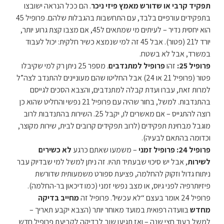
תפקיד קרבי או שדורש מאמץ פיזי ניכר
. הם ככל הנראה ישובצו
בתפקידים עורפיים בלבד, עם התחשבות בהגבלות שלהם. פרופיל 45
הוא יחסית נדיר – לעיתים מי שמתאים ל45, אם מצבו קצת גרוע יותר,
יורד ל21 (פטור). אבל 45 זה למי שנמצא כשיר חלקית: יכול לעבוד
במשרד, אבל לא בשטח.
פרופיל 25:
זהו
פרופיל למתנדבים
. מספר 25 ניתן רק למי שקיבלו
פטור (פרופיל 21 או 24) אבל החליטו שהם מעוניינים להתנדב לצה”ל
למרות זאת, עברו ועדת קבלה למתנדבים, והצבא הסכים לגייסם
בהתנדבות. למשל, בחור שהיה עם פרופיל 21 נפשי והחליט שהוא כן
רוצה להתגייס – אם מאשרים לו, יקבל 25. השירות בהתנדבות לרוב
מוגבל מבחינת תפקידים (לרוב תפקידים קרובים לבית, שירות מקוצר,
וכדומה בהתאם לבעיה).
פרופיל 24:
פרופיל זמני
– משמעו שאתם כרגע
לא כשירים
לשירות
, אבל יש סיכוי שבעתיד תהיו. זה ניתן למשל למי שבדיוק עבר
ניתוח גדול וזקוק להחלמה, פציעת ספורט משמעותית שדורשת
פיזיותרפיה לפני גיוס, או מצב נפשי זמני (כמו דיכאון בר-החלמה).
פרופיל 24 אומר בעצם “לא עכשיו”. פרופיל זה
מחייב בדיקה
מחדש
בוועדה רפואית במועד מאוחר יותר (הצבא יקבע תאריך –
למשל בעוד חצי שנה – ואז תגיעו שוב לבדיקה לקביעת פרופיל חדש