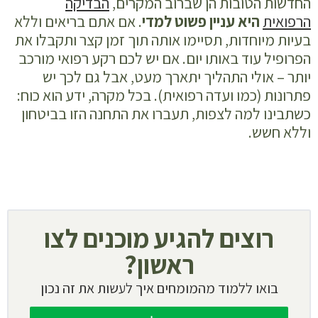
החדשות הטובות הן שברוב המקרים,
הבדיקה
ערעור על
הרפואית
היא עניין פשוט למדי
. אם אתם בריאים וללא
פרופיל
בעיות מיוחדות, תסיימו אותה תוך זמן קצר ותקבלו את
רפואי​
הפרופיל עוד באותו יום. אם יש לכם רקע רפואי מורכב
אופטיקה
יותר – אולי התהליך יתארך מעט, אבל גם לכך יש
בוטח
פתרונות (כמו ועדה רפואית). בכל מקרה, ידע הוא כוח:
כשתבינו למה לצפות, תעברו את התחנה הזו בביטחון
מגיעים
וללא חשש.
מוכנים לצו
הראשון!
טיפים
נוספים
רוצים להגיע מוכנים לצו
והערכות
לתחנה
ראשון?
הרפואית
בואו ללמוד מהמומחים איך לעשות את זה נכון